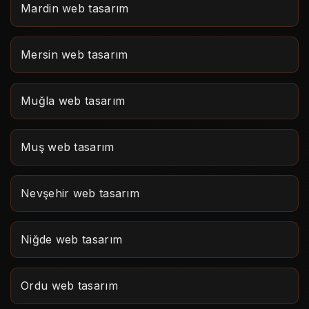
Mardin web tasarım
Mersin web tasarım
Muğla web tasarım
Muş web tasarım
Nevşehir web tasarım
Niğde web tasarım
Ordu web tasarım