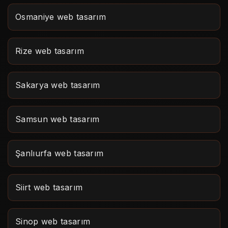
Osmaniye web tasarım
Rize web tasarım
Sakarya web tasarım
Samsun web tasarım
Şanlıurfa web tasarım
Siirt web tasarım
Sinop web tasarım