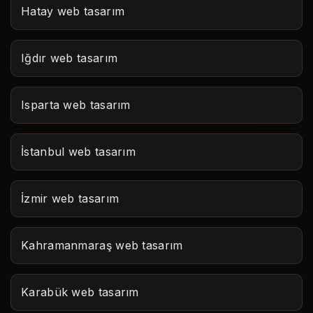
Hatay web tasarım
Iğdır web tasarım
Isparta web tasarım
İstanbul web tasarım
İzmir web tasarım
Kahramanmaraş web tasarım
Karabük web tasarım