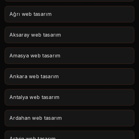
Ağrı web tasarım
Aksaray web tasarım
Amasya web tasarım
Ankara web tasarım
Antalya web tasarım
Ardahan web tasarım
Artvin web tasarım