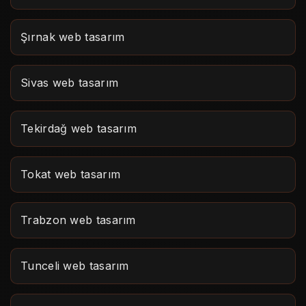
Şırnak web tasarım
Sivas web tasarım
Tekirdağ web tasarım
Tokat web tasarım
Trabzon web tasarım
Tunceli web tasarım