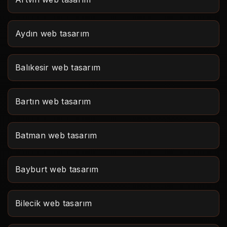
Aydın web tasarım
Balıkesir web tasarım
Bartın web tasarım
Batman web tasarım
Bayburt web tasarım
Bilecik web tasarım